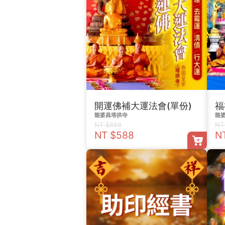
開運佛補大運法會(單份)
龍婆昌塔拱寺
龍
NT $888
NT
NT $588
N