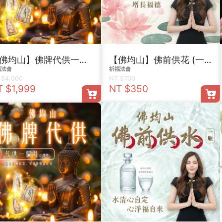
【佛均山】佛牌代供一年期
【佛均山】佛前供花 (一盤 )
福法會
祈福法會
 $4,000
NT $700
T $1,999
NT $350