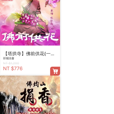
【塔拱寺】佛前供花(一對)
祈福法會
NT $1,200
NT $776