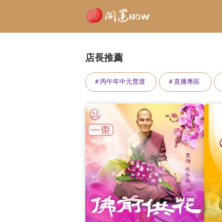
店長推薦
＃丙午年中元普渡
＃直播專區