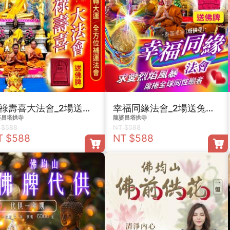
福祿壽喜大法會_2場送福祿壽喜佛牌
幸福同緣法會_2場送兔兒神佛牌
婆昌塔拱寺
龍婆昌塔拱寺
 $588
NT $588
T $588
NT $588