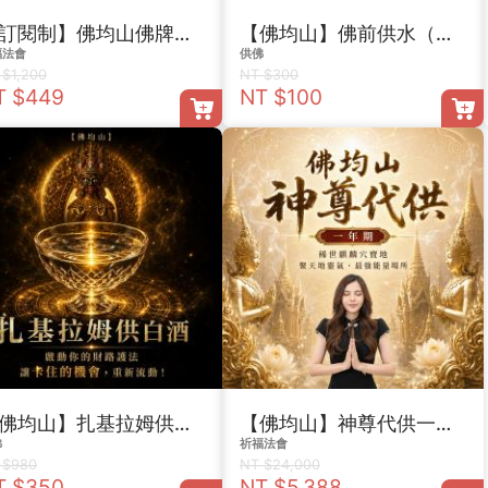
【訂閱制】佛均山佛牌代供送好命姬
【佛均山】佛前供水（一瓶）
福法會
供佛
 $1,200
NT $300
T $449
NT $100
【佛均山】扎基拉姆供白酒
【佛均山】神尊代供一年期
佛
祈福法會
 $980
NT $24,000
T $350
NT $5,388