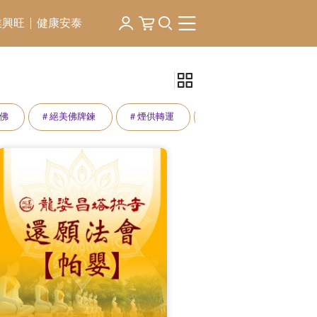
業興旺
健康安泰
佛
＃絕美佛牌鍊
＃煙供轉運
＃2026丙午年點燈