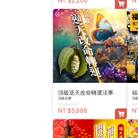
NT $2,200
N
頂級逆天改命轉運法事
福
頂級法事
頂
NT $5,888
NT
NT $5,888
N