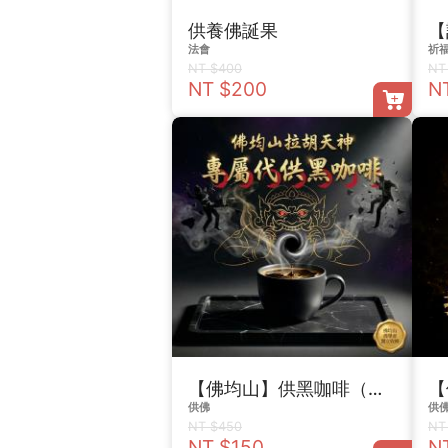
供養佛誕果
法會
祈
NT $400
NT
NT $200
N
【佛均山】供黑咖啡（一杯）
供佛
供
NT $450
NT
NT $150
N