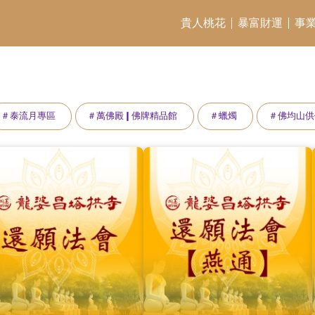
貴人桃花
暴富財運
事
＃泰流月專區
＃萬佛殿❙佛牌精品館
＃蠟燭
＃佛均山供