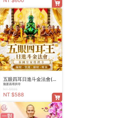
NT $600
五眼四耳日進斗金法會(單份)
龍婆昌塔拱寺
NT $888
NT $588