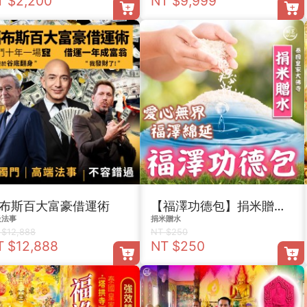
T $2,200
NT $9,999
布斯百大富豪借運術
【福澤功德包】捐米贈水套組
級法事
捐米贈水
 $12,888
NT $250
T $12,888
NT $250