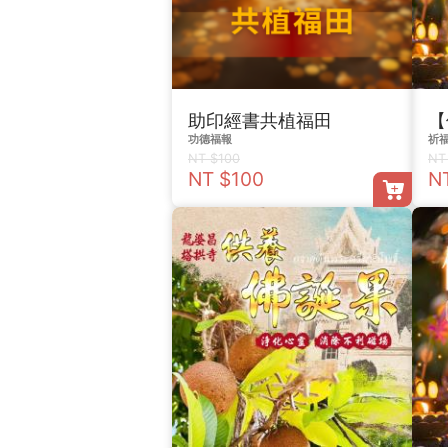
助印經書共植福田
功德福報
祈
NT $100
NT
NT $100
N