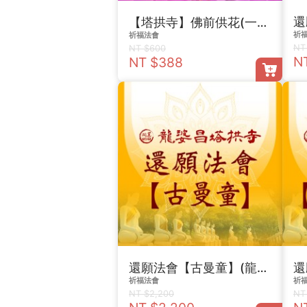
還
【塔拱寺】佛前供花(一束)
祈
祈福法會
NT
NT $600
N
NT $388
還願法會【古曼童】(龍婆昌塔拱寺)
祈福法會
祈
NT $2,200
NT