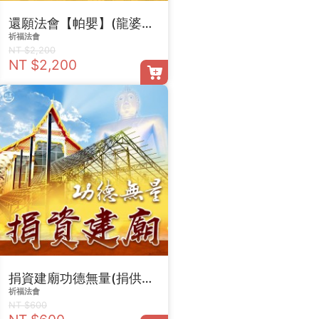
還願法會【帕嬰】(龍婆昌塔拱寺)
祈福法會
NT $2,200
NT $2,200
捐資建廟功德無量(捐供金600)
祈福法會
NT $600