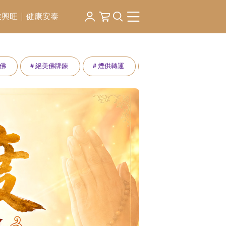
業興旺
健康安泰
佛
＃絕美佛牌鍊
＃煙供轉運
＃2026丙午年點燈