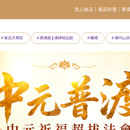
貴人桃花
暴富財運
事
＃泰流月專區
＃萬佛殿❙佛牌精品館
＃蠟燭
＃佛均山供