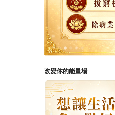
1
2
3
4
5
6
改變你的能量場