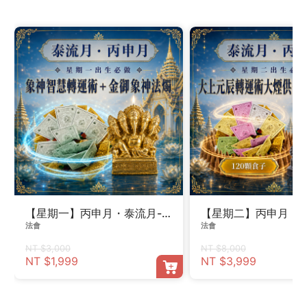
【星期一】丙申月・泰流月-象神智慧轉運術＋金御象神法
【星期二】丙申月・泰
法會
法會
NT $3,000
NT $8,000
NT $1,999
NT $3,999