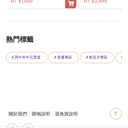
NT $1,999
NT $3,999
熱門標籤
＃丙午年中元普渡
＃直播專區
＃泰流月專區
＃萬
關於我們
購物說明
退換貨說明