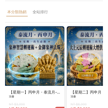
本分類熱銷
全站排行
【星期一】丙申月・泰流月-象神智慧轉運術＋金御象神法
【星期二】丙申月・泰
法會
法會
NT $3,000
NT $8,000