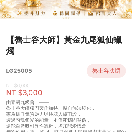
【魯士谷大師】黃金九尾狐仙蠟
燭
魯士谷法燭
LG25005
NT $6,000
NT $3,000
由泰國九級魯士——
魯士谷大師獨門製作加持、親自施法燒化，
專為提升氣質魅力與桃花人緣而設，
透過勾魂鎖愛的能量，不僅能穩固關係，
還能自然吸引異性靠近，增加戀愛機會。
無論你想脫單、挽回，或是促進人際磁場與事業貴人運的