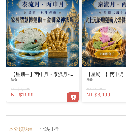
【星期一】丙申月・泰流月-象神智慧轉運術＋金御象神法
【星期二】丙申月・泰
法會
法會
NT $3,000
NT $8,000
NT $1,999
NT $3,999
本分類熱銷
全站排行