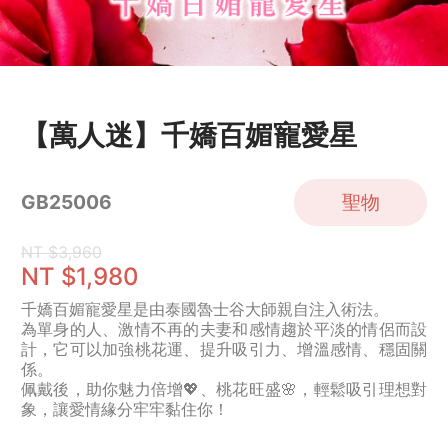
【萬人迷】千嬌百媚寵愛星
聖物
GB25006
NT $3,960
NT $1,980
千嬌百媚寵愛星是由泰國魯士谷大師親自注入術法。
為單身的人、激情不再的夫妻和感情趨於平淡的情侶而設
計，它可以加強桃花運、提升吸引力、增溫感情、穩固關
係。
佩戴後，助你魅力倍增💖、桃花旺盛🌸，輕鬆吸引理想對
象，讓愛情緣分牢牢黏住你！