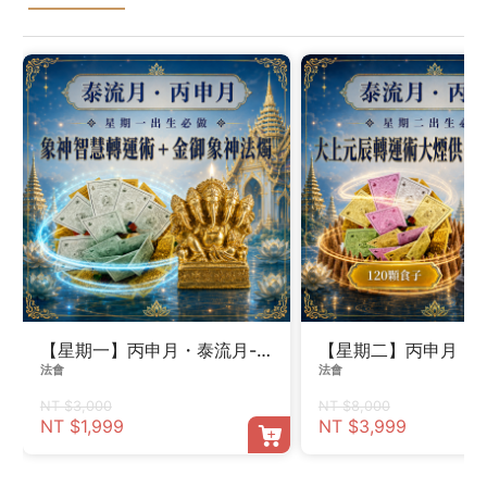
【星期一】丙申月・泰流月-象神智慧轉運術＋金御象神法
【星期二】丙申月・泰
法會
法會
NT $3,000
NT $8,000
NT $1,999
NT $3,999