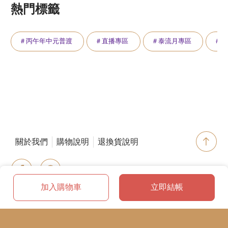
熱門標籤
＃丙午年中元普渡
＃直播專區
＃泰流月專區
＃萬
關於我們
購物說明
退換貨說明
加入購物車
立即結帳
© 2021 by 立暢科技股份有限公司
Line官方帳號:@godcup Tel:03-4928887