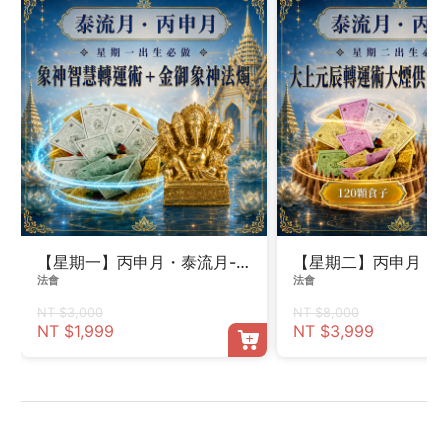
【星期一】丙申月・泰流月-象神智慧轉運術＋金御象神法
【星期二】丙申月・泰
法會
法會
NT $3,000
NT $8,000
NT $1,999
NT $3,999