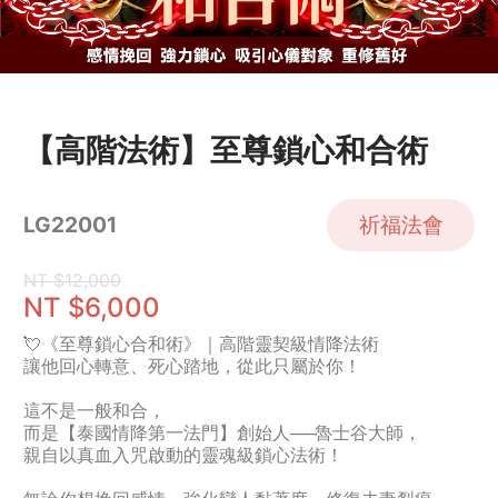
【高階法術】至尊鎖心和合術
祈福法會
LG22001
NT $12,000
NT $6,000
💘《至尊鎖心合和術》｜高階靈契級情降法術
讓他回心轉意、死心踏地，從此只屬於你！
這不是一般和合，
而是【泰國情降第一法門】創始人──魯士谷大師，
親自以真血入咒啟動的靈魂級鎖心法術！