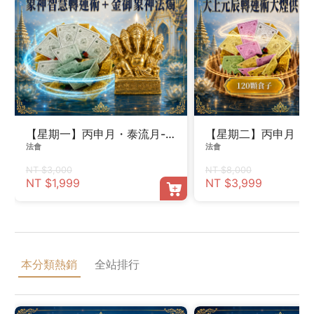
【星期一】丙申月・泰流月-象神智慧轉運術＋金御象神法
【星期二】丙申月・泰
法會
法會
NT $3,000
NT $8,000
NT $1,999
NT $3,999
本分類熱銷
全站排行